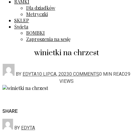
RAMKI
Dla dziadków
Metryczki
SKLEP
Święta
BOMBKI
Zaproszenia na sesję
winietki na chrzest
BY
EDYTA
10 LIPCA, 2023
0 COMMENTS
0 MIN READ
29
VIEWS
SHARE
BY
EDYTA