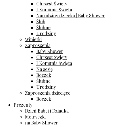
Chrzest Święty
I Komunia Święta
Narodziny dziecka | Baby Shower
Ślub
Ślubne
Urodziny
Winietki
Zaproszenia
Baby Shower
Chrzest Święty
I Komunia Święta
Na sesję
Roczek
Ślubne
Urodziny
Zaproszenia dziecięce
Roczek
Prezenty
Dzień Babci i Dziadka
Metryczki
na Baby Shower