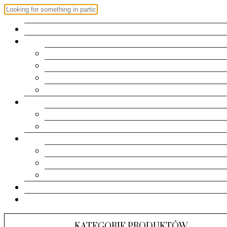
OFERTA
ZAPROSZENIA
Roczek
Chrzest | Komunia Św.
Urodziny
Ślub
RAMKI
Metryczki
Dla dziadków
PAMIĄTKI
Pudełeczka
Kartki
Albumy
KONTAKT
KOSZYK
KATEGORIE PRODUKTÓW