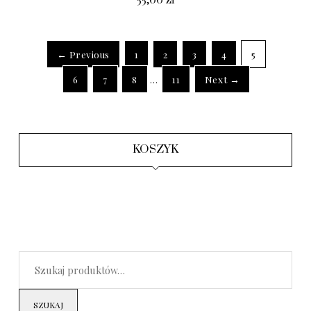
← Previous
1
2
3
4
5
6
7
8
…
11
Next →
KOSZYK
SZUKAJ