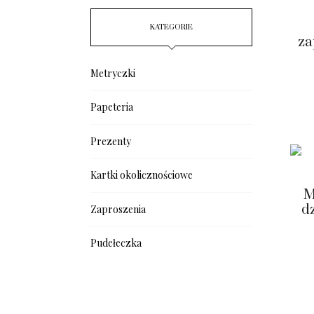
KATEGORIE
za
Metryczki
Papeteria
Prezenty
Kartki okolicznościowe
M
dz
Zaproszenia
Pudełeczka