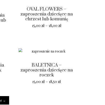
OVAL FLOWERS –
zaproszenia dziecięce na
ia
chrzest lub komunię
lub
15,00
zł
–
18,00
zł
ia
BALETNICA –
k
zaproszenia dziecięce na
roczek
15,00
zł
–
18,50
zł
xt →