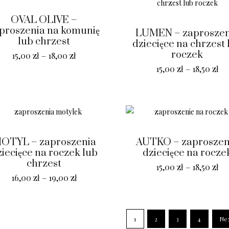
OVAL OLIVE –
proszenia na komunię
LUMEN – zaproszen
lub chrzest
dziecięce na chrzest 
roczek
15,00
zł
–
18,00
zł
15,00
zł
–
18,50
zł
OTYL – zaproszenia
AUTKO – zaproszen
iecięce na roczek lub
dziecięce na rocze
chrzest
15,00
zł
–
18,50
zł
16,00
zł
–
19,00
zł
1
2
3
4
Ne