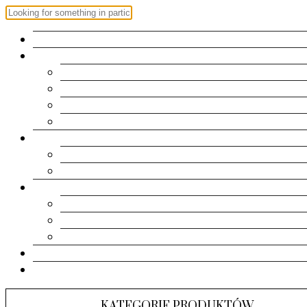
OFERTA
ZAPROSZENIA
Roczek
Chrzest | Komunia Św.
Urodziny
Ślub
RAMKI
Metryczki
Dla dziadków
PAMIĄTKI
Pudełeczka
Kartki
Albumy
KONTAKT
KOSZYK
KATEGORIE PRODUKTÓW