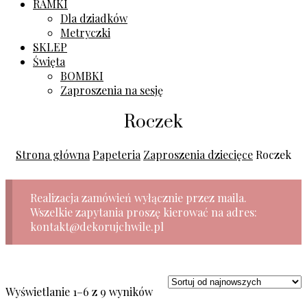
RAMKI
Dla dziadków
Metryczki
SKLEP
Święta
BOMBKI
Zaproszenia na sesję
Roczek
Strona główna
Papeteria
Zaproszenia dziecięce
Roczek
Realizacja zamówień wyłącznie przez maila.
Wszelkie zapytania proszę kierować na adres:
kontakt@dekorujchwile.pl
Posortowane
Wyświetlanie 1–6 z 9 wyników
według