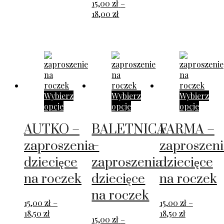
16,00 zł
15,00
zł
–
od
do
Zakres
18,00
zł
15,00 zł
19,00 zł
cen:
do
od
18,00 zł
15,00 zł
do
18,00 zł
Wybierz
Wybierz
Wybierz
opcje
opcje
opcje
AUTKO –
BALETNICA
FARMA –
zaproszenia
–
zaproszeni
dziecięce
zaproszenia
dziecięce
na roczek
dziecięce
na roczek
na roczek
15,00
zł
–
15,00
zł
–
Zakres
Zakres
18,50
zł
18,50
zł
15,00
zł
–
cen:
cen: