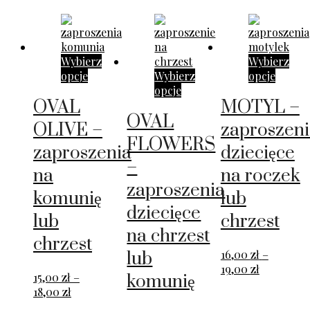
najnowszych
Wybierz
Wybierz
opcje
Wybierz
opcje
opcje
OVAL
MOTYL –
OVAL
OLIVE –
zaproszeni
FLOWERS
zaproszenia
dziecięce
–
na
na roczek
zaproszenia
komunię
lub
dziecięce
lub
chrzest
na chrzest
chrzest
16,00
zł
–
lub
Zakres
19,00
zł
15,00
zł
–
komunię
cen:
Zakres
18,00
zł
od
cen: