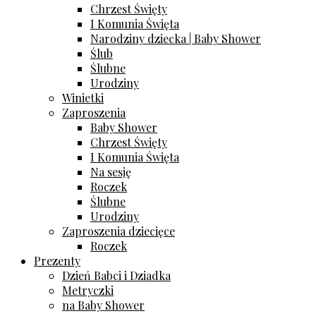
Chrzest Święty
I Komunia Święta
Narodziny dziecka | Baby Shower
Ślub
Ślubne
Urodziny
Winietki
Zaproszenia
Baby Shower
Chrzest Święty
I Komunia Święta
Na sesję
Roczek
Ślubne
Urodziny
Zaproszenia dziecięce
Roczek
Prezenty
Dzień Babci i Dziadka
Metryczki
na Baby Shower