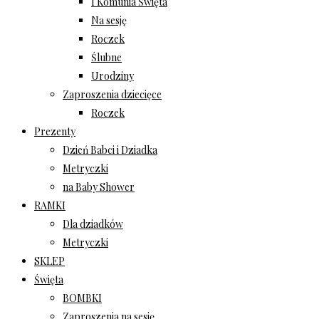
I Komunia Święta
Na sesję
Roczek
Ślubne
Urodziny
Zaproszenia dziecięce
Roczek
Prezenty
Dzień Babci i Dziadka
Metryczki
na Baby Shower
RAMKI
Dla dziadków
Metryczki
SKLEP
Święta
BOMBKI
Zaproszenia na sesję