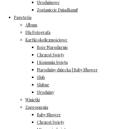
Urodzinowe
Zostaniecie Dziadkami!
Papeteria
Album
Dla Fotografa
Kartki okolicznościowe
Boże Narodzenie
Chrzest Święty
I Komunia Święta
Narodziny dziecka | Baby Shower
Ślub
Ślubne
Urodziny
Winietki
Zaproszenia
Baby Shower
Chrzest Święty