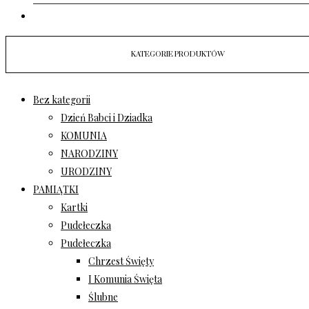
KOSZYK
KATEGORIE PRODUKTÓW
Bez kategorii
Dzień Babci i Dziadka
KOMUNIA
NARODZINY
URODZINY
PAMIĄTKI
Kartki
Pudełeczka
Pudełeczka
Chrzest Święty
I Komunia Święta
Ślubne