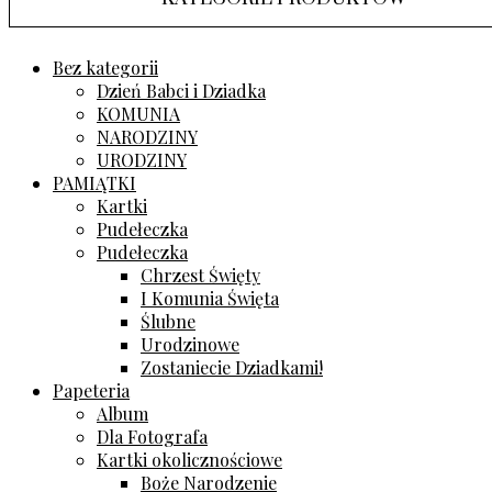
Bez kategorii
Dzień Babci i Dziadka
KOMUNIA
NARODZINY
URODZINY
PAMIĄTKI
Kartki
Pudełeczka
Pudełeczka
Chrzest Święty
I Komunia Święta
Ślubne
Urodzinowe
Zostaniecie Dziadkami!
Papeteria
Album
Dla Fotografa
Kartki okolicznościowe
Boże Narodzenie