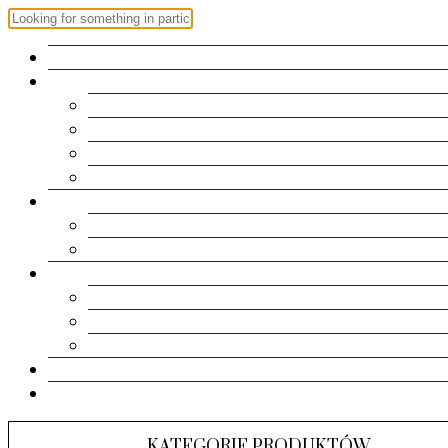
OFERTA
ZAPROSZENIA
Roczek
Chrzest | Komunia Św.
Urodziny
Ślub
RAMKI
Metryczki
Dla dziadków
PAMIĄTKI
Pudełeczka
Kartki
Albumy
KONTAKT
KOSZYK
KATEGORIE PRODUKTÓW