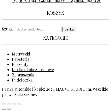
189,00 zł.
179,00
zł
Aktualna cena wynosi: 179,00 zł.
KOSZYK
Szukaj:
Szukaj
KATEGORIE
Metryczki
Papeteria
Prezenty
Kartki okolicznościowe
Zaproszenia
Pudełeczka
Prawa autorskie i kopie; 2024 MAUVE STUDIO im. Wszelkie
prawa zastrzeżone.