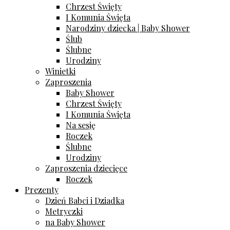
Chrzest Święty
I Komunia Święta
Narodziny dziecka | Baby Shower
Ślub
Ślubne
Urodziny
Winietki
Zaproszenia
Baby Shower
Chrzest Święty
I Komunia Święta
Na sesję
Roczek
Ślubne
Urodziny
Zaproszenia dziecięce
Roczek
Prezenty
Dzień Babci i Dziadka
Metryczki
na Baby Shower