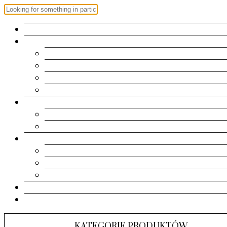
OFERTA
ZAPROSZENIA
Roczek
Chrzest | Komunia Św.
Urodziny
Ślub
RAMKI
Metryczki
Dla dziadków
PAMIĄTKI
Pudełeczka
Kartki
Albumy
KONTAKT
KOSZYK
KATEGORIE PRODUKTÓW