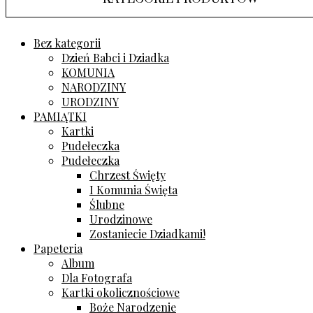
Bez kategorii
Dzień Babci i Dziadka
KOMUNIA
NARODZINY
URODZINY
PAMIĄTKI
Kartki
Pudełeczka
Pudełeczka
Chrzest Święty
I Komunia Święta
Ślubne
Urodzinowe
Zostaniecie Dziadkami!
Papeteria
Album
Dla Fotografa
Kartki okolicznościowe
Boże Narodzenie