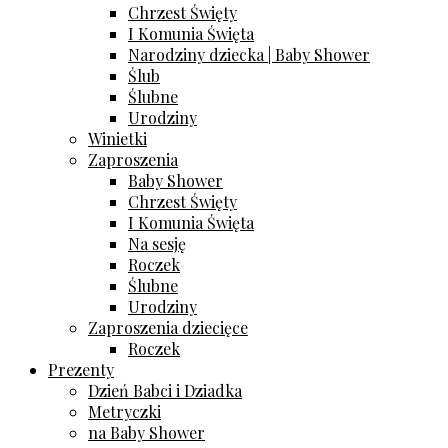
Chrzest Święty
I Komunia Święta
Narodziny dziecka | Baby Shower
Ślub
Ślubne
Urodziny
Winietki
Zaproszenia
Baby Shower
Chrzest Święty
I Komunia Święta
Na sesję
Roczek
Ślubne
Urodziny
Zaproszenia dziecięce
Roczek
Prezenty
Dzień Babci i Dziadka
Metryczki
na Baby Shower