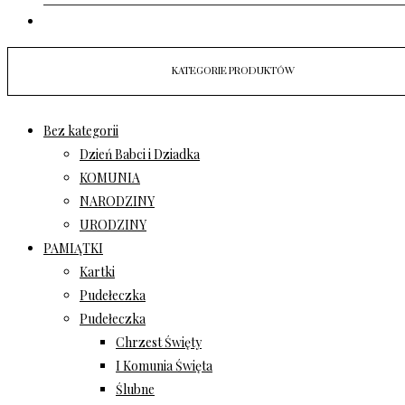
KOSZYK
KATEGORIE PRODUKTÓW
Bez kategorii
Dzień Babci i Dziadka
KOMUNIA
NARODZINY
URODZINY
PAMIĄTKI
Kartki
Pudełeczka
Pudełeczka
Chrzest Święty
I Komunia Święta
Ślubne