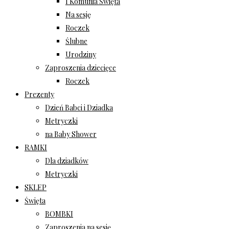
I Komunia Święta
Na sesję
Roczek
Ślubne
Urodziny
Zaproszenia dziecięce
Roczek
Prezenty
Dzień Babci i Dziadka
Metryczki
na Baby Shower
RAMKI
Dla dziadków
Metryczki
SKLEP
Święta
BOMBKI
Zaproszenia na sesję