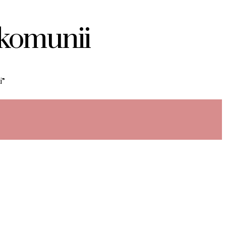
 komunii
i”