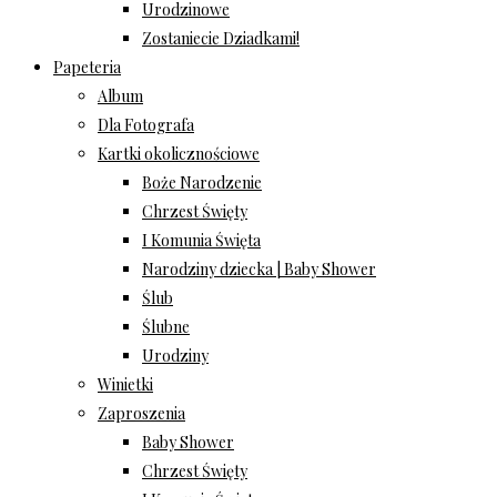
Urodzinowe
Zostaniecie Dziadkami!
Papeteria
Album
Dla Fotografa
Kartki okolicznościowe
Boże Narodzenie
Chrzest Święty
I Komunia Święta
Narodziny dziecka | Baby Shower
Ślub
Ślubne
Urodziny
Winietki
Zaproszenia
Baby Shower
Chrzest Święty