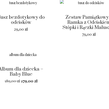
usz bezdotykowy do
Zestaw Pamiątkowy
odcisków
Ramka z Odciskie
Stópki i Rączki Malu
29,00
zł
79,00
zł
Album dla dziecka –
Baby Blue
189,00
zł
179,00
zł