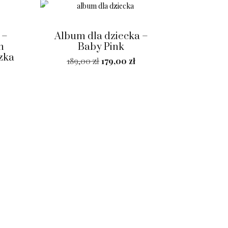
SALE!
 –
Album dla dziecka –
m
Baby Pink
szka
189,00
zł
179,00
zł