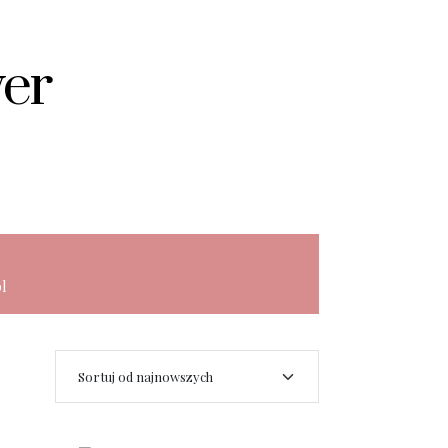
wer
l