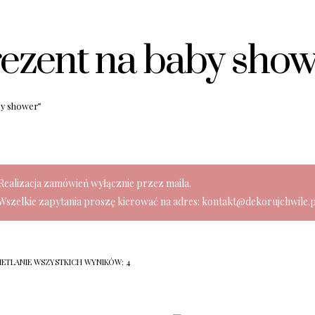
ezent na baby sho
by shower”
Realizacja zamówień wyłącznie przez maila.
Wszelkie zapytania proszę kierować na adres: kontakt@dekorujchwile.p
ETLANIE WSZYSTKICH WYNIKÓW: 4