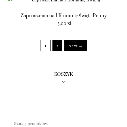
Zaproszenia na I Komunię Świętą Peony
15,00
zł
1
2
Next →
KOSZYK