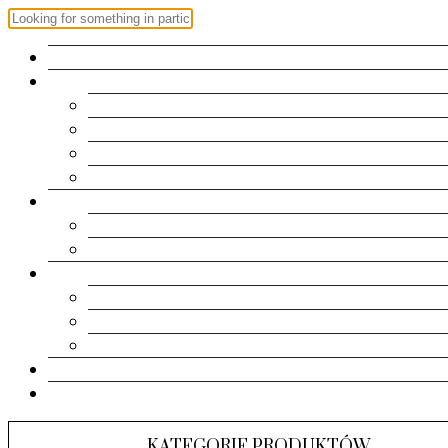
OFERTA
ZAPROSZENIA
Roczek
Chrzest | Komunia Św.
Urodziny
Ślub
RAMKI
Metryczki
Dla dziadków
PAMIĄTKI
Pudełeczka
Kartki
Albumy
KONTAKT
KOSZYK
KATEGORIE PRODUKTÓW