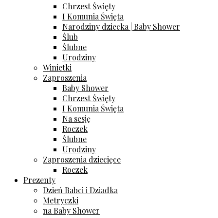
Chrzest Święty
I Komunia Święta
Narodziny dziecka | Baby Shower
Ślub
Ślubne
Urodziny
Winietki
Zaproszenia
Baby Shower
Chrzest Święty
I Komunia Święta
Na sesję
Roczek
Ślubne
Urodziny
Zaproszenia dziecięce
Roczek
Prezenty
Dzień Babci i Dziadka
Metryczki
na Baby Shower