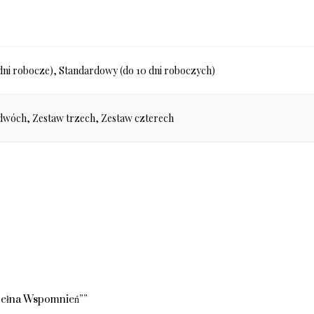
dni robocze), Standardowy (do 10 dni roboczych)
dwóch, Zestaw trzech, Zestaw czterech
„Pełna Wspomnień””