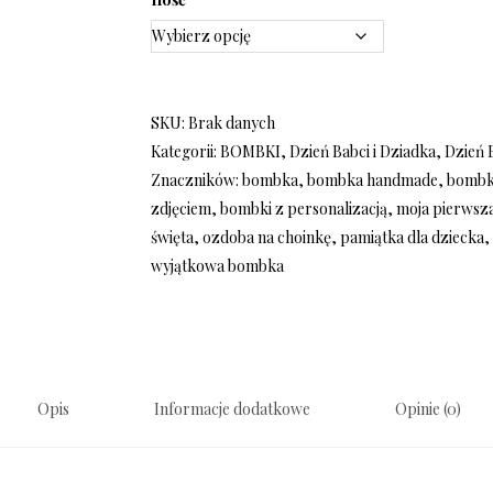
SKU:
Brak danych
Kategorii:
BOMBKI
,
Dzień Babci i Dziadka
,
Dzień 
Znaczników:
bombka
,
bombka handmade
,
bombk
zdjęciem
,
bombki z personalizacją
,
moja pierwsz
święta
,
ozdoba na choinkę
,
pamiątka dla dziecka
wyjątkowa bombka
Opis
Informacje dodatkowe
Opinie (0)