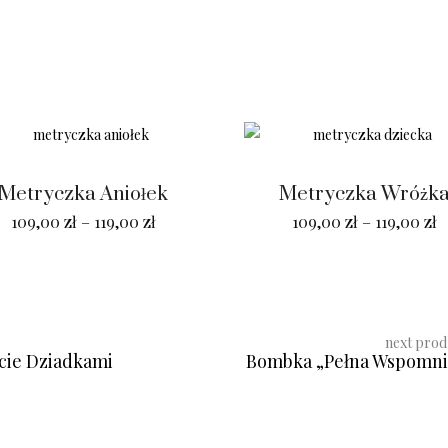
Metryczka Aniołek
Metryczka Wróżk
109,00
zł
–
119,00
zł
109,00
zł
–
119,00
zł
next pro
cie Dziadkami
Bombka „Pełna Wspomn