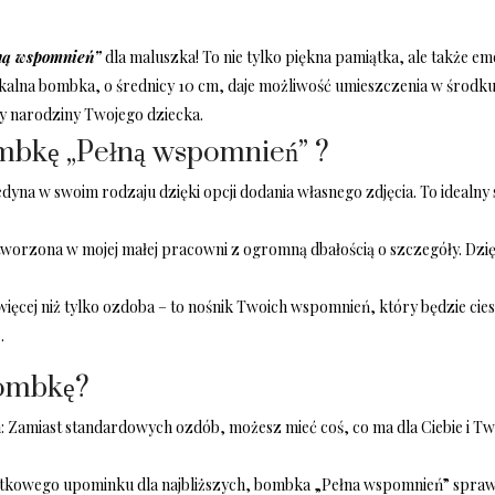
ną
wspomnień”
dla maluszka! To nie tylko piękna pamiątka, ale także 
nikalna bombka, o średnicy 10 cm, daje możliwość umieszczenia w środk
y narodziny Twojego dziecka.
mbkę „Pełną wspomnień” ?
edyna w swoim rodzaju dzięki opcji dodania własnego zdjęcia. To idealn
 tworzona w mojej małej pracowni z ogromną dbałością o szczegóły. Dz
więcej niż tylko ozdoba – to nośnik Twoich wspomnień, który będzie cie
.
bombkę?
h
: Zamiast standardowych ozdób, możesz mieć coś, co ma dla Ciebie i T
yjątkowego upominku dla najbliższych, bombka „Pełna wspomnień” spraw