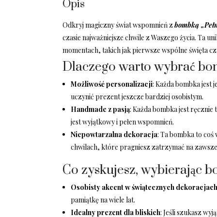
Opis
Odkryj magiczny świat wspomnień z
bombką „Peł
czasie najważniejsze chwile z Waszego życia. Ta u
momentach, takich jak pierwsze wspólne święta cz
Dlaczego warto wybrać bo
Możliwość personalizacji
: Każda bombka jest j
uczynić prezent jeszcze bardziej osobistym.
Handmade z pasją
: Każda bombka jest ręcznie
jest wyjątkowy i pełen wspomnień.
Niepowtarzalna dekoracja
: Ta bombka to coś 
chwilach, które pragniesz zatrzymać na zawsze
Co zyskujesz, wybierając 
Osobisty akcent w świątecznych dekoracjac
pamiątkę na wiele lat.
Idealny prezent dla bliskich
: Jeśli szukasz w