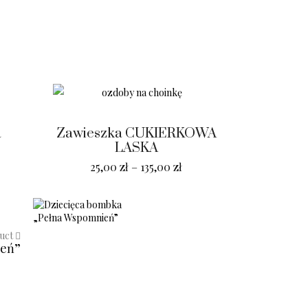
a
Zawieszka CUKIERKOWA
LASKA
25,00
zł
–
135,00
zł
duct
ień”