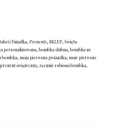
Babci i Dziadka
,
Prezenty
,
SKLEP
,
Święta
a personalizowana
,
bombka ślubna
,
bombka ze
a bombka
,
moja pierwsza gwiazdka
,
moje pierwsze
,
prezent świąteczny
,
ręcznie robiona bombka
,