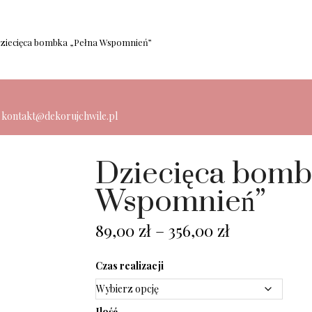
ziecięca bombka „Pełna Wspomnień”
: kontakt@dekorujchwile.pl
Dziecięca bomb
Wspomnień”
89,00
zł
–
356,00
zł
Czas realizacji
Ilość