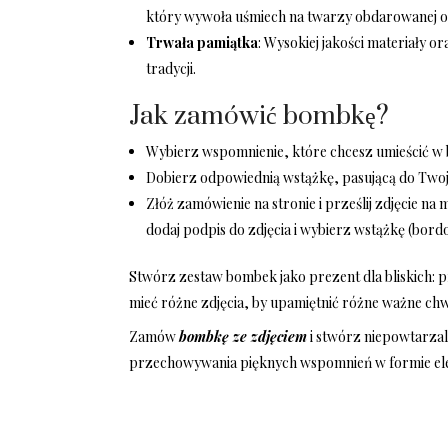
który wywoła uśmiech na twarzy obdarowanej o
Trwała pamiątka
: Wysokiej jakości materiały o
tradycji.
Jak zamówić bombkę?
Wybierz wspomnienie, które chcesz umieścić w
Dobierz odpowiednią wstążkę, pasującą do Twoje
Złóż zamówienie na stronie i prześlij zdjęcie na m
dodaj podpis do zdjęcia i wybierz wstążkę (bo
Stwórz zestaw bombek jako prezent dla bliskich: 
mieć różne zdjęcia, by upamiętnić różne ważne chw
Zamów
bombkę ze zdjęciem
i stwórz niepowtarzal
przechowywania pięknych wspomnień w formie elega