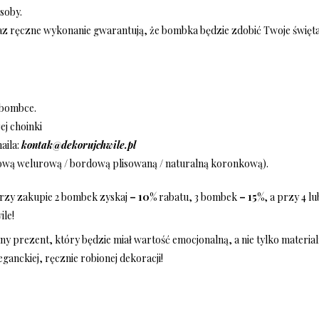
soby.
raz ręczne wykonanie gwarantują, że bombka będzie zdobić Twoje święta p
 bombce.
j choinki
aila:
kontak@dekorujchwile.pl
rdową welurową / bordową plisowaną / naturalną koronkową).
przy zakupie 2 bombek zyskaj
– 10%
rabatu, 3 bombek
– 15%
, a przy 4 l
ile!
ny prezent, który będzie miał wartość emocjonalną, a nie tylko material
nckiej, ręcznie robionej dekoracji!