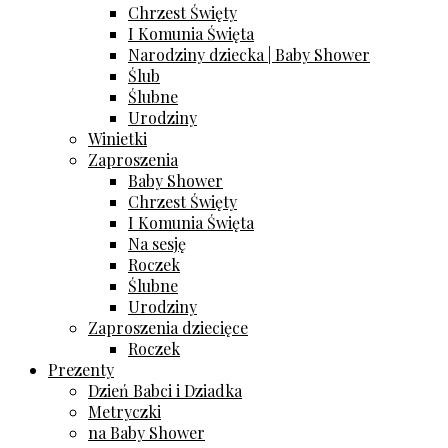
Chrzest Święty
I Komunia Święta
Narodziny dziecka | Baby Shower
Ślub
Ślubne
Urodziny
Winietki
Zaproszenia
Baby Shower
Chrzest Święty
I Komunia Święta
Na sesję
Roczek
Ślubne
Urodziny
Zaproszenia dziecięce
Roczek
Prezenty
Dzień Babci i Dziadka
Metryczki
na Baby Shower