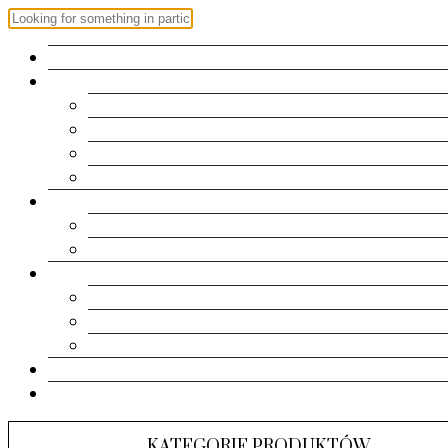
OFERTA
ZAPROSZENIA
Roczek
Chrzest | Komunia Św.
Urodziny
Ślub
RAMKI
Metryczki
Dla dziadków
PAMIĄTKI
Pudełeczka
Kartki
Albumy
KONTAKT
KOSZYK
KATEGORIE PRODUKTÓW