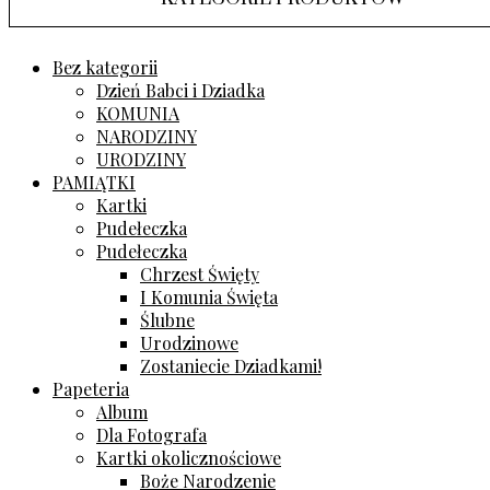
Bez kategorii
Dzień Babci i Dziadka
KOMUNIA
NARODZINY
URODZINY
PAMIĄTKI
Kartki
Pudełeczka
Pudełeczka
Chrzest Święty
I Komunia Święta
Ślubne
Urodzinowe
Zostaniecie Dziadkami!
Papeteria
Album
Dla Fotografa
Kartki okolicznościowe
Boże Narodzenie