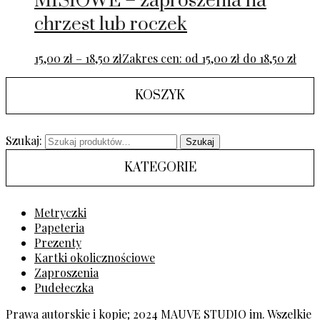
MISIOWE – zaproszenia na
chrzest lub roczek
15,00
zł
–
18,50
zł
Zakres cen: od 15,00 zł do 18,50 zł
KOSZYK
Szukaj:
Szukaj
KATEGORIE
Metryczki
Papeteria
Prezenty
Kartki okolicznościowe
Zaproszenia
Pudełeczka
Prawa autorskie i kopie; 2024 MAUVE STUDIO im. Wszelkie