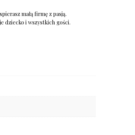
pierasz małą firmę z pasją.
 dziecko i wszystkich gości.