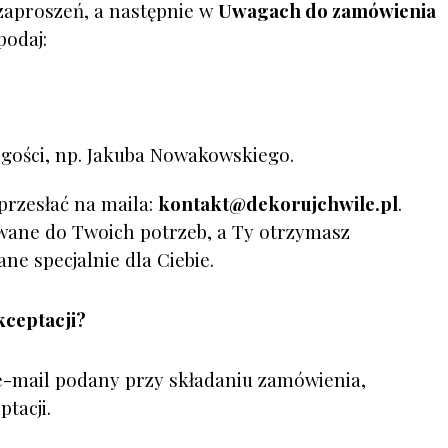
zaproszeń, a następnie w
Uwagach do zamówienia
podaj:
 gości, np. Jakuba Nowakowskiego.
rzesłać na maila:
kontakt@dekorujchwile.pl
.
wane do Twoich potrzeb, a Ty otrzymasz
ne specjalnie dla Ciebie.
kceptacji?
 e-mail podany przy składaniu zamówienia,
tacji.