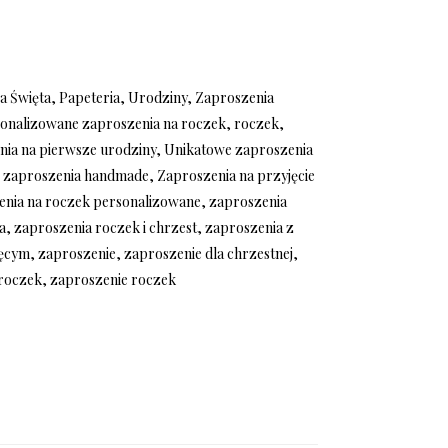
a Święta
,
Papeteria
,
Urodziny
,
Zaproszenia
onalizowane zaproszenia na roczek
,
roczek
,
nia na pierwsze urodziny
,
Unikatowe zaproszenia
,
zaproszenia handmade
,
Zaproszenia na przyjęcie
enia na roczek personalizowane
,
zaproszenia
a
,
zaproszenia roczek i chrzest
,
zaproszenia z
ięcym
,
zaproszenie
,
zaproszenie dla chrzestnej
,
 roczek
,
zaproszenie roczek