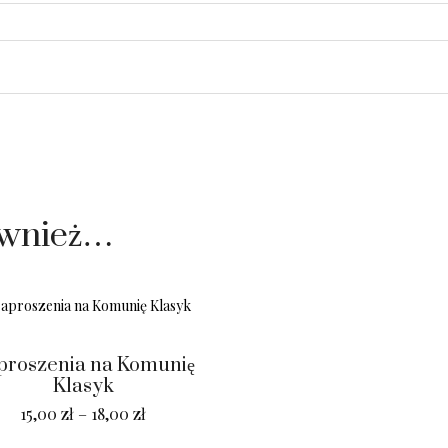
ównież…
proszenia na Komunię
Klasyk
15,00
zł
–
18,00
zł