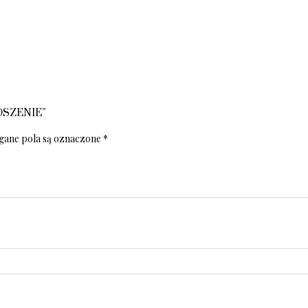
ROSZENIE”
ane pola są oznaczone
*