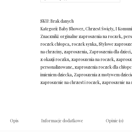
SKU:
Brak danych
Kategorii:
Baby Shower
,
Chrzest Święty
,
I Komuni
Znaczniki:
orginalne zaproszenia na roczek
,
pers
roczek chłopca
,
roczek synka
,
Stylowe zaprosze
na chrzciny
,
zaproszenia
,
Zaproszenia dla dzieci
z okazji roczku
,
zaproszenia na roczek
,
zaprosz
personalizowane
,
zaproszenia roczek dla chłopc
imieniem dziecka
,
Zaproszenia z motywem dziec
zaproszenie na chrzest i roczek
,
zaproszenie na
Opis
Informacje dodatkowe
Opinie (0)