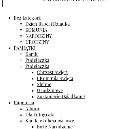
Bez kategorii
Dzień Babci i Dziadka
KOMUNIA
NARODZINY
URODZINY
PAMIĄTKI
Kartki
Pudełeczka
Pudełeczka
Chrzest Święty
I Komunia Święta
Ślubne
Urodzinowe
Zostaniecie Dziadkami!
Papeteria
Album
Dla Fotografa
Kartki okolicznościowe
Boże Narodzenie