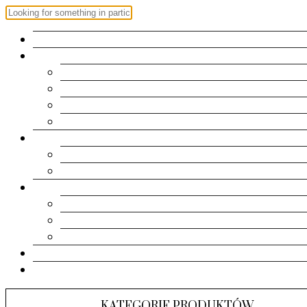
OFERTA
ZAPROSZENIA
Roczek
Chrzest | Komunia Św.
Urodziny
Ślub
RAMKI
Metryczki
Dla dziadków
PAMIĄTKI
Pudełeczka
Kartki
Albumy
KONTAKT
KOSZYK
KATEGORIE PRODUKTÓW