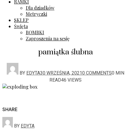
RAMKI
Dla dziadków
Metryczki
SKLEP
Święta
BOMBKI
Zaproszenia na sesję
pamiątka ślubna
BY
EDYTA
30 WRZEŚNIA, 2021
0 COMMENTS
0 MIN
READ
46 VIEWS
SHARE
BY
EDYTA