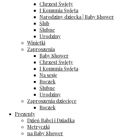
Chrzest Święty
I Komunia Święta
Narodziny dziecka | Baby Shower
Ślub
Ślubne
Urodziny
Winietki
Zaproszenia
Baby Shower
Chrzest Święty
I Komunia Święta
Na sesję
Roczek
Ślubne
Urodziny
Zaproszenia dziecięce
Roczek
Prezenty
Dzień Babci i Dziadka
Metryczki
na Baby Shower