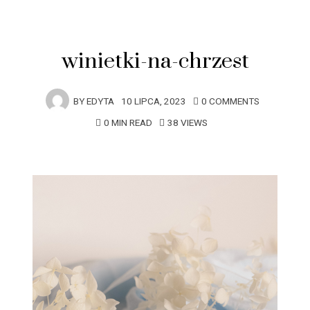
winietki-na-chrzest
BY
EDYTA
10 LIPCA, 2023
0 COMMENTS
0 MIN READ
38 VIEWS