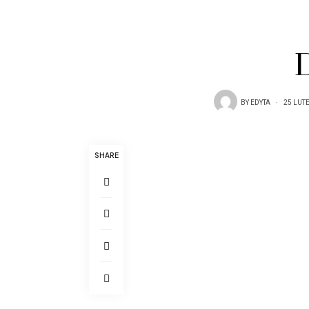
BY
EDYTA
25 LUT
SHARE