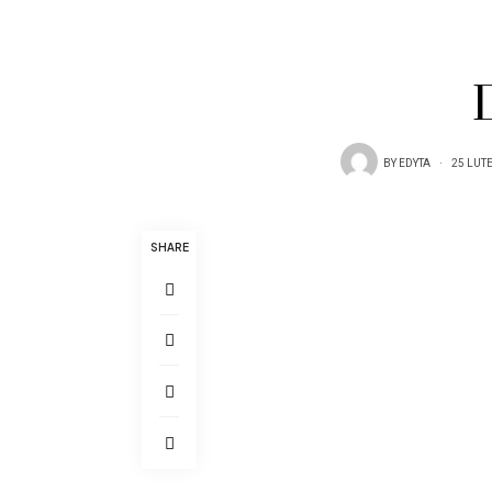
BY
EDYTA
25 LUT
SHARE