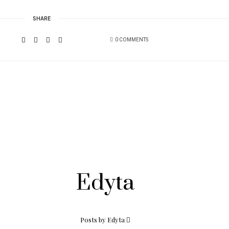
SHARE
0 COMMENTS
Edyta
Posts by Edyta