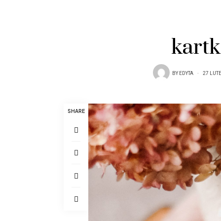
kart
BY
EDYTA
27 LUT
SHARE