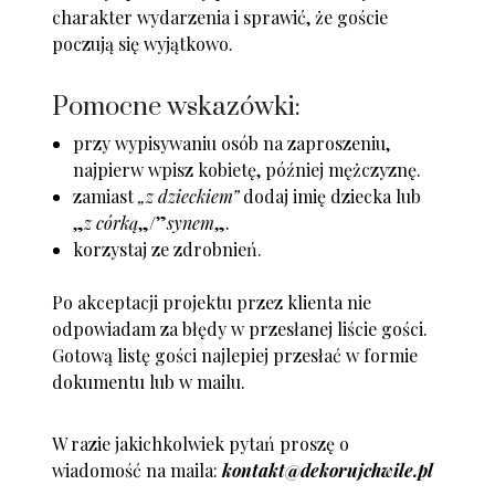
charakter wydarzenia i sprawić, że goście
poczują się wyjątkowo.
Pomocne wskazówki:
przy wypisywaniu osób na zaproszeniu,
najpierw wpisz kobietę, później mężczyznę.
zamiast
„z dzieckiem”
dodaj imię dziecka lub
„
z córką
„/”
synem
„.
korzystaj ze zdrobnień.
Po akceptacji projektu przez klienta nie
odpowiadam za błędy w przesłanej liście gości.
Gotową listę gości najlepiej przesłać w formie
dokumentu lub w mailu.
W razie jakichkolwiek pytań proszę o
wiadomość na maila:
kontakt@dekorujchwile.pl