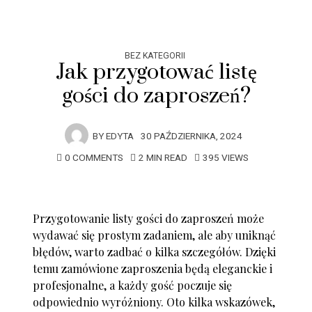
BEZ KATEGORII
Jak przygotować listę
gości do zaproszeń?
BY
EDYTA
30 PAŹDZIERNIKA, 2024
0 COMMENTS
2 MIN READ
395 VIEWS
Przygotowanie listy gości do zaproszeń może
wydawać się prostym zadaniem, ale aby uniknąć
błędów, warto zadbać o kilka szczegółów. Dzięki
temu zamówione zaproszenia będą eleganckie i
profesjonalne, a każdy gość poczuje się
odpowiednio wyróżniony. Oto kilka wskazówek,