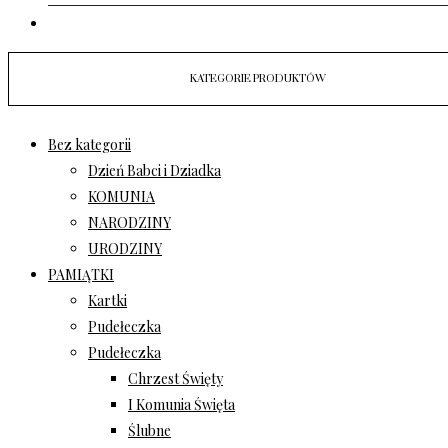
KOSZYK
KATEGORIE PRODUKTÓW
Bez kategorii
Dzień Babci i Dziadka
KOMUNIA
NARODZINY
URODZINY
PAMIĄTKI
Kartki
Pudełeczka
Pudełeczka
Chrzest Święty
I Komunia Święta
Ślubne