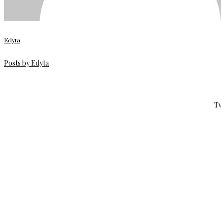
Edyta
Posts by Edyta
Tw