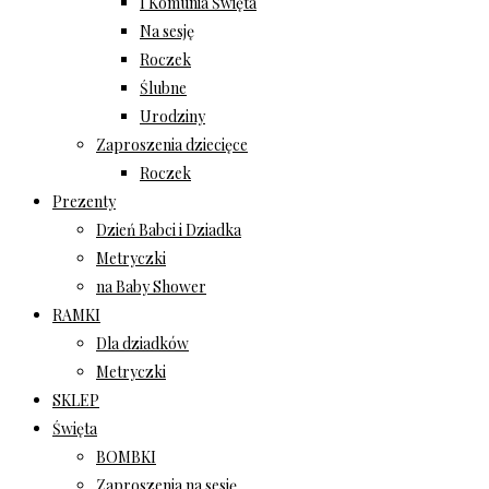
I Komunia Święta
Na sesję
Roczek
Ślubne
Urodziny
Zaproszenia dziecięce
Roczek
Prezenty
Dzień Babci i Dziadka
Metryczki
na Baby Shower
RAMKI
Dla dziadków
Metryczki
SKLEP
Święta
BOMBKI
Zaproszenia na sesję