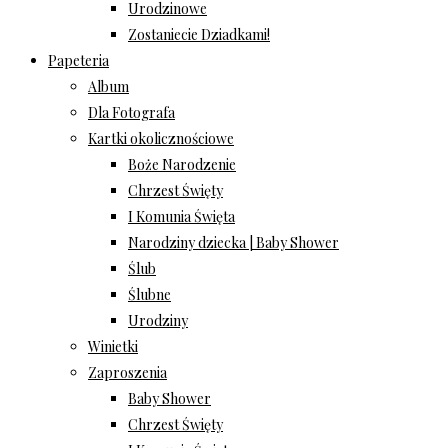
Urodzinowe
Zostaniecie Dziadkami!
Papeteria
Album
Dla Fotografa
Kartki okolicznościowe
Boże Narodzenie
Chrzest Święty
I Komunia Święta
Narodziny dziecka | Baby Shower
Ślub
Ślubne
Urodziny
Winietki
Zaproszenia
Baby Shower
Chrzest Święty