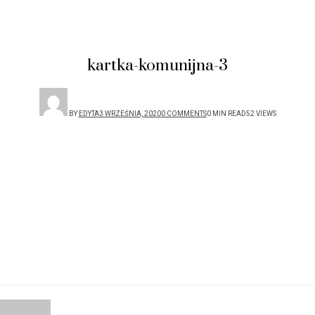
kartka-komunijna-3
BY
EDYTA
3 WRZEŚNIA, 2020
0 COMMENTS
0 MIN READ
52 VIEWS