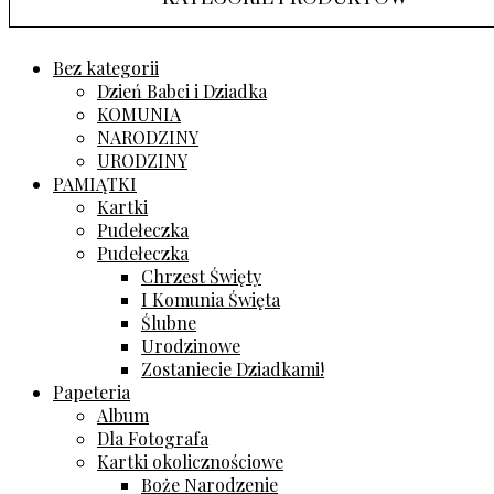
Bez kategorii
Dzień Babci i Dziadka
KOMUNIA
NARODZINY
URODZINY
PAMIĄTKI
Kartki
Pudełeczka
Pudełeczka
Chrzest Święty
I Komunia Święta
Ślubne
Urodzinowe
Zostaniecie Dziadkami!
Papeteria
Album
Dla Fotografa
Kartki okolicznościowe
Boże Narodzenie