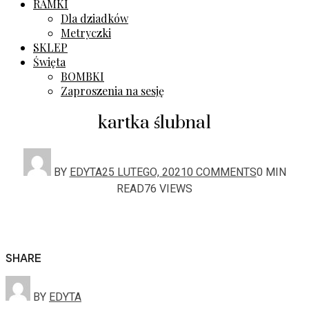
RAMKI
Dla dziadków
Metryczki
SKLEP
Święta
BOMBKI
Zaproszenia na sesję
kartka ślubna1
BY
EDYTA
25 LUTEGO, 2021
0 COMMENTS
0 MIN
READ
76 VIEWS
SHARE
BY
EDYTA