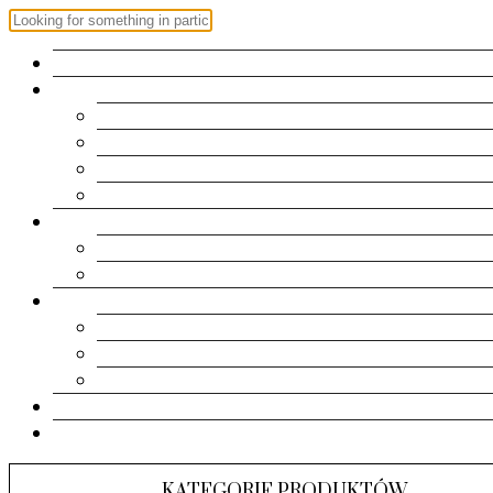
OFERTA
ZAPROSZENIA
Roczek
Chrzest | Komunia Św.
Urodziny
Ślub
RAMKI
Metryczki
Dla dziadków
PAMIĄTKI
Pudełeczka
Kartki
Albumy
KONTAKT
KOSZYK
KATEGORIE PRODUKTÓW