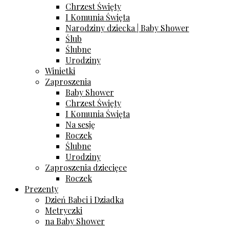
Chrzest Święty
I Komunia Święta
Narodziny dziecka | Baby Shower
Ślub
Ślubne
Urodziny
Winietki
Zaproszenia
Baby Shower
Chrzest Święty
I Komunia Święta
Na sesję
Roczek
Ślubne
Urodziny
Zaproszenia dziecięce
Roczek
Prezenty
Dzień Babci i Dziadka
Metryczki
na Baby Shower