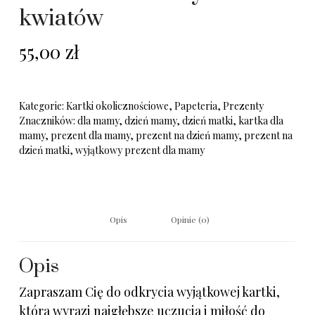
kwiatów
55,00
zł
Kategorie:
Kartki okolicznościowe
,
Papeteria
,
Prezenty
Znaczników:
dla mamy
,
dzień mamy
,
dzień matki
,
kartka dla
mamy
,
prezent dla mamy
,
prezent na dzień mamy
,
prezent na
dzień matki
,
wyjątkowy prezent dla mamy
Opis
Opinie (0)
Opis
Zapraszam Cię do odkrycia wyjątkowej kartki,
która wyrazi najgłębsze uczucia i miłość do