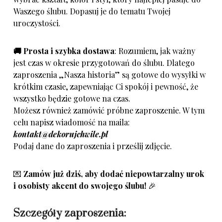
Waszego ślubu. Dopasuj je do tematu Twojej
uroczystości.
🚚 Prosta i szybka dostawa
: Rozumiem, jak ważny
jest czas w okresie przygotowań do ślubu. Dlatego
zaproszenia „Nasza historia” są gotowe do wysyłki w
krótkim czasie, zapewniając Ci spokój i pewność, że
wszystko będzie gotowe na czas.
Możesz również zamówić próbne zaproszenie. W tym
celu napisz wiadomość na maila:
kontakt@dekorujchwile.pl
Podaj dane do zaproszenia i prześlij zdjęcie.
💌
Zamów już dziś, aby dodać niepowtarzalny urok
i osobisty akcent do swojego ślubu!
🎉
Szczegóły zaproszenia: