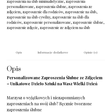
zaproszenia na ślub minimalistyczne
,
zaproszenia
personalizowane
,
zaproszenia ślubne
,
zaproszenia ze
zdjęciem
,
zaproszenie dla rodziców
,
zaproszenie na ślub
,
zaproszenie na ślub cywilny
,
zaproszenie na ślub dla
rodziców
,
zaproszenie personalizowane
,
zaproszenie ślubne
,
zaproszenie zdjęcie
,
zaproszenie ze zdjęciem na ślub
Opis
Informacje dodatkowe
Opinie (0)
Opis
Personalizowane Zaproszenia Ślubne ze Zdjęciem
– Unikatowe Dzieło Sztuki na Wasz Wielki Dzień
Marzysz o wyjątkowych i niezapomnianych
zaproszeniach na swój ślub? Ręcznie tworzone
zaproszenia ślubne