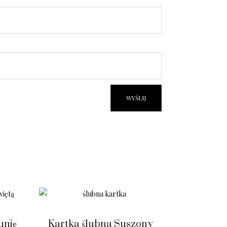
unię
Kartka ślubna Suszony