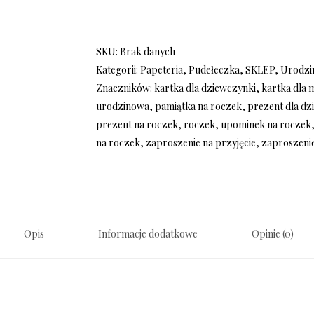
SKU:
Brak danych
Kategorii:
Papeteria
,
Pudełeczka
,
SKLEP
,
Urodzi
Znaczników:
kartka dla dziewczynki
,
kartka dla 
urodzinowa
,
pamiątka na roczek
,
prezent dla dz
prezent na roczek
,
roczek
,
upominek na roczek
na roczek
,
zaproszenie na przyjęcie
,
zaproszeni
Opis
Informacje dodatkowe
Opinie (0)