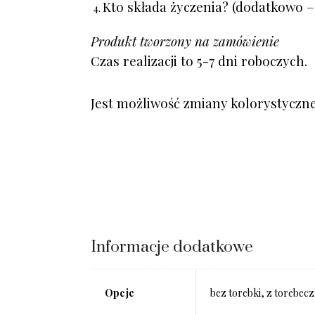
Kto składa życzenia? (dodatkowo –
Produkt tworzony na zamówienie
Czas realizacji to 5-7 dni roboczych.
Jest możliwość zmiany kolorystyczne
Informacje dodatkowe
Opcje
bez torebki, z torebec