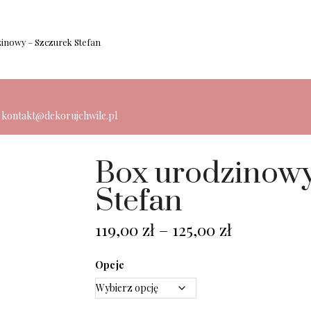
inowy – Szczurek Stefan
: kontakt@dekorujchwile.pl
Box urodzinowy
Stefan
119,00
zł
–
125,00
zł
Opcje