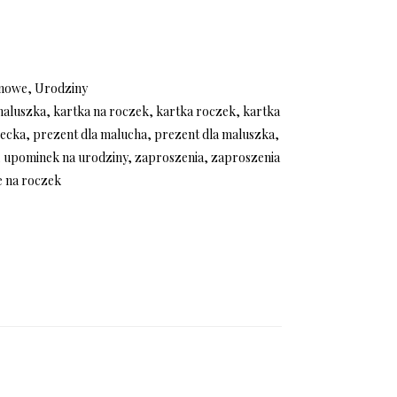
nowe
,
Urodziny
maluszka
,
kartka na roczek
,
kartka roczek
,
kartka
iecka
,
prezent dla malucha
,
prezent dla maluszka
,
,
upominek na urodziny
,
zaproszenia
,
zaproszenia
e na roczek