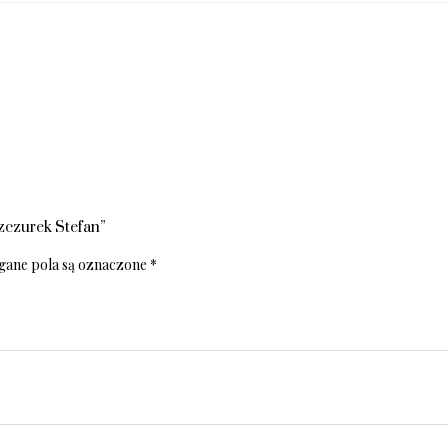
zczurek Stefan”
ane pola są oznaczone
*