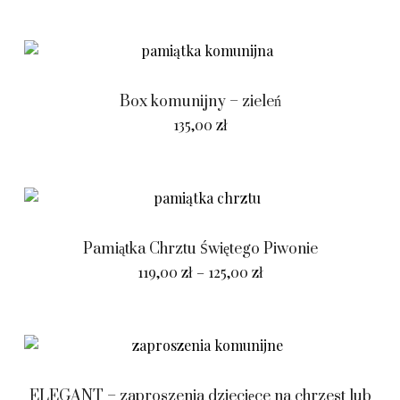
Box komunijny – zieleń
135,00
zł
Pamiątka Chrztu Świętego Piwonie
119,00
zł
–
125,00
zł
ELEGANT – zaproszenia dziecięce na chrzest lub