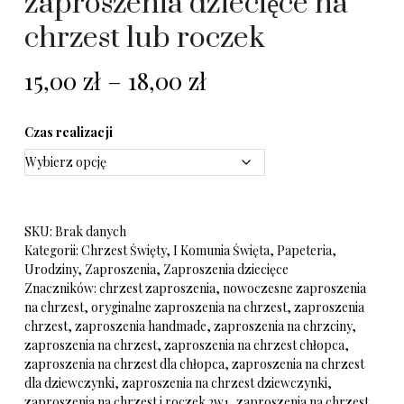
zaproszenia dziecięce na
chrzest lub roczek
15,00
zł
–
18,00
zł
Czas realizacji
SKU:
Brak danych
Kategorii:
Chrzest Święty
,
I Komunia Święta
,
Papeteria
,
Urodziny
,
Zaproszenia
,
Zaproszenia dziecięce
Znaczników:
chrzest zaproszenia
,
nowoczesne zaproszenia
na chrzest
,
oryginalne zaproszenia na chrzest
,
zaproszenia
chrzest
,
zaproszenia handmade
,
zaproszenia na chrzciny
,
zaproszenia na chrzest
,
zaproszenia na chrzest chłopca
,
zaproszenia na chrzest dla chłopca
,
zaproszenia na chrzest
dla dziewczynki
,
zaproszenia na chrzest dziewczynki
,
zaproszenia na chrzest i roczek 2w1
,
zaproszenia na chrzest