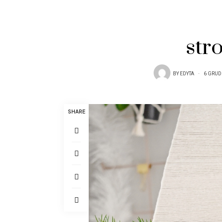
str
BY
EDYTA
6 GRUD
SHARE