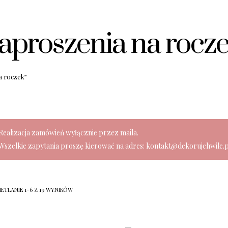
aproszenia na rocz
a roczek”
Realizacja zamówień wyłącznie przez maila.
Wszelkie zapytania proszę kierować na adres: kontakt@dekorujchwile.p
ETLANIE 1–6 Z 19 WYNIKÓW