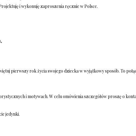
Projektuję i wykonuję zaproszenia ręcznie w Polsce.
u,
więtuj pierwszy rok życia swojego dziecka w wyjątkowy sposób. To połącz
lorystycznych i motywach. W celu omówienia szczegółów proszę o kont
ie jedynki.