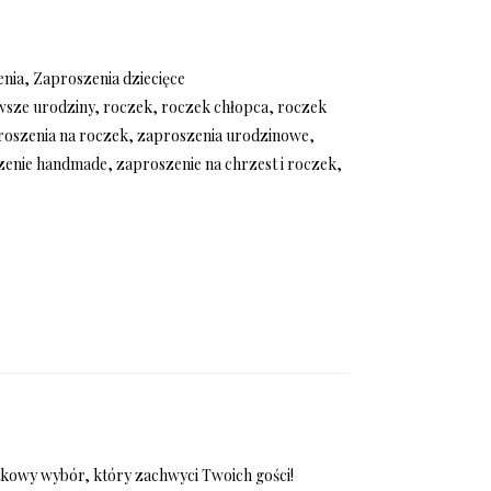
enia
,
Zaproszenia dziecięce
wsze urodziny
,
roczek
,
roczek chłopca
,
roczek
roszenia na roczek
,
zaproszenia urodzinowe
,
zenie handmade
,
zaproszenie na chrzest i roczek
,
tkowy wybór, który zachwyci Twoich gości!