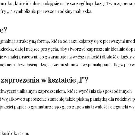
uroku, które idealnie nadają się na tę szczególną okazję. Tworzę pers
fry „1” symbolizuje pierwsze urodziny maluszka.
ie?
inalną i atrakcyjną formę, która od razu kojarzy się z pierwszymi urod
iecka, datę i miejsce przyjęcia, aby stworzyć zaproszenie idealnie dop
 w małej pracowni, co gwarantuje najwyższą jakość i dbałość o każdy s
ięknem i trwałością, dzięki czemu stanowią wspaniałą pamiątkę z pier
 zaproszenia w kształcie „1”?
chwyceni unikalnym zaproszeniem, które wyróżnia się spośród innych.
 wyjątkowe zaproszenie stanie się także piękną pamiątką dla rodziny i p
 jakości papier o gramaturze 250 g, co zapewnia trwałość i elegancki w
kość ok. 15 cm.