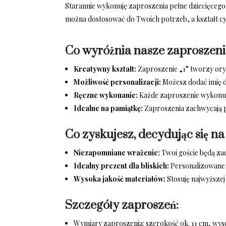
Starannie wykonuję zaproszenia pełne dziecięcego 
można dostosować do Twoich potrzeb, a kształt cy
Co wyróżnia nasze zaproszen
Kreatywny kształt:
Zaproszenie „1” tworzy oryg
Możliwość personalizacji:
Możesz dodać imię dz
Ręczne wykonanie:
Każde zaproszenie wykonuję
Idealne na pamiątkę:
Zaproszenia zachwycają p
Co zyskujesz, decydując się na
Niezapomniane wrażenie:
Twoi goście będą za
Idealny prezent dla bliskich:
Personalizowane i
Wysoka jakość materiałów:
Stosuję najwyższej
Szczegóły zaproszeń:
Wymiary zaproszenia: szerokość ok. 11 cm, wyso