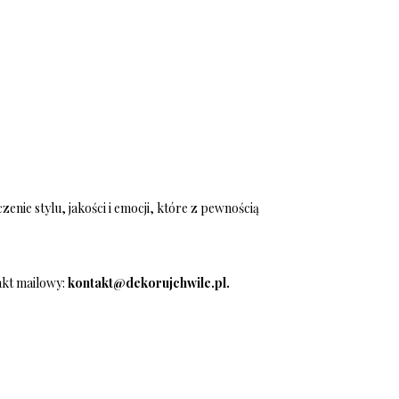
enie stylu, jakości i emocji, które z pewnością
akt mailowy:
kontakt@dekorujchwile.pl
.