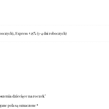
boczych), Express +25% (3-4 dni roboczych)
szenia dziecięce na roczek”
ane pola są oznaczone
*