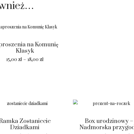
ównież…
proszenia na Komunię
Klasyk
15,00
zł
–
18,00
zł
Ramka Zostaniecie
Box urodzinowy –
Dziadkami
Nadmorska przygo